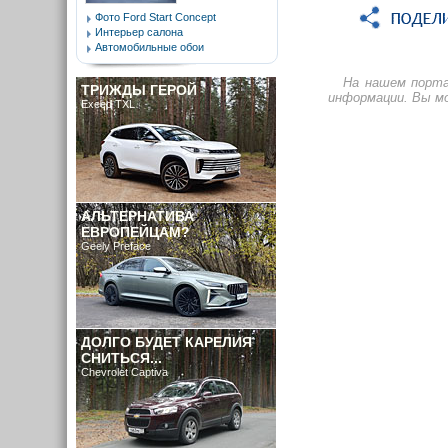
Фото Ford Start Concept
Интерьер салона
Автомобильные обои
На нашем порта
ТРИЖДЫ ГЕРОЙ
информации. Вы мо
Exeed TXL
АЛЬТЕРНАТИВА
ЕВРОПЕЙЦАМ?
Geely Preface
ДОЛГО БУДЕТ КАРЕЛИЯ
СНИТЬСЯ...
Chevrolet Captiva