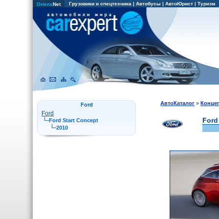
Грузовики и спецтехника
|
Автобусы
|
АвтоЮрист
|
Туризм
Oriens
Net
АвтоКаталог
»
Конце
Ford
Ford
Ford
Ford Start Concept
2010