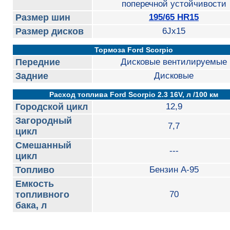
поперечной устойчивости
Размер шин
195/65 HR15
Размер дисков
6Jx15
Тормоза Ford Scorpio
Передние
Дисковые вентилируемые
Задние
Дисковые
Расход топлива Ford Scorpio 2.3 16V, л /100 км
Городской цикл
12,9
Загородный
7,7
цикл
Смешанный
---
цикл
Топливо
Бензин А-95
Емкость
топливного
70
бака, л