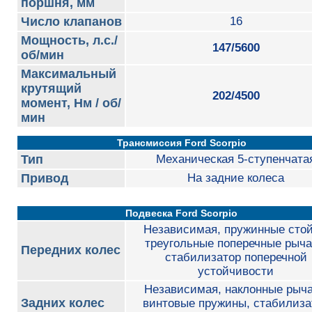
поршня, мм
Число клапанов
16
Мощность, л.с./
147/5600
об/мин
Максимальный
крутящий
202/4500
момент, Нм / об/
мин
Трансмиссия Ford Scorpio
Тип
Механическая 5-ступенчата
Привод
На задние колеса
Подвеска Ford Scorpio
Независимая, пружинные стой
треугольные поперечные рыча
Передних колес
стабилизатор поперечной
устойчивости
Независимая, наклонные рыча
Задних колес
винтовые пружины, стабилиза