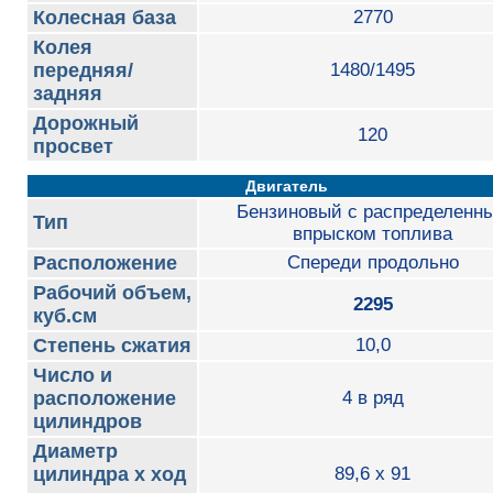
Колесная база
2770
Колея
передняя/
1480/1495
задняя
Дорожный
120
просвет
Двигатель
Бензиновый с распределенн
Тип
впрыском топлива
Расположение
Cпереди продольно
Рабочий объем,
2295
куб.см
Степень сжатия
10,0
Число и
расположение
4 в ряд
цилиндров
Диаметр
цилиндра х ход
89,6 x 91