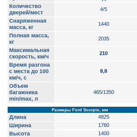
Количество
4/5
дверей/мест
Снаряженная
1440
масса, кг
Полная масса,
2035
кг
Максимальная
210
скорость, км/ч
Время разгона
с места до 100
9,8
км/ч, с
Объем
багажника
465/1350
min/max, л
Размеры Ford Scorpio, мм
Длина
4825
Ширина
1760
Высота
1400