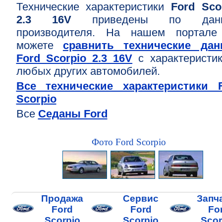
Технические характеристики
Ford Sco
2.3 16V
приведены по дан
производителя. На нашем портале
можете
сравнить технические дан
Ford Scorpio 2.3 16V
с характеристи
любых других автомобилей.
Все технические характеристики 
Scorpio
Все
Седаны Ford
Фото Ford Scorpio
Продажа
Сервис
Запч
Ford
Ford
Fo
Scorpio
Scorpio
Scor