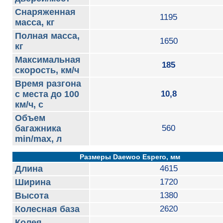
Снаряженная
1195
масса, кг
Полная масса,
1650
кг
Максимальная
185
скорость, км/ч
Время разгона
с места до 100
10,8
км/ч, с
Объем
багажника
560
min/max, л
Размеры Daewoo Espero, мм
Длина
4615
Ширина
1720
Высота
1380
Колесная база
2620
Колея