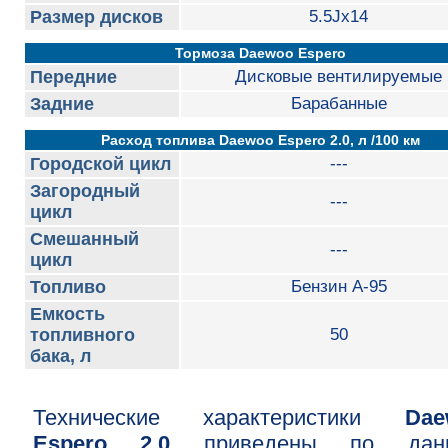
Размер дисков
5.5Jx14
Тормоза Daewoo Espero
Передние
Дисковые вентилируемые
Задние
Барабанные
Расход топлива Daewoo Espero 2.0, л /100 км
Городской цикл
---
Загородный
---
цикл
Смешанный
---
цикл
Топливо
Бензин А-95
Емкость
топливного
50
бака, л
Технические характеристики
Dae
Espero 2.0
приведены по дан