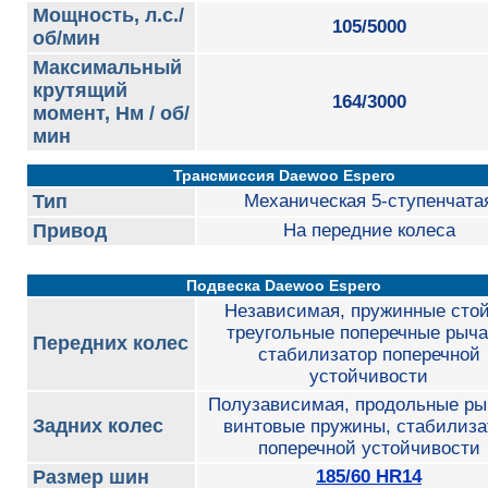
Мощность, л.с./
105/5000
об/мин
Максимальный
крутящий
164/3000
момент, Нм / об/
мин
Трансмиссия Daewoo Espero
Тип
Механическая 5-ступенчата
Привод
На передние колеса
Подвеска Daewoo Espero
Независимая, пружинные стой
треугольные поперечные рыча
Передних колес
стабилизатор поперечной
устойчивости
Полузависимая, продольные ры
Задних колес
винтовые пружины, стабилиза
поперечной устойчивости
Размер шин
185/60 HR14