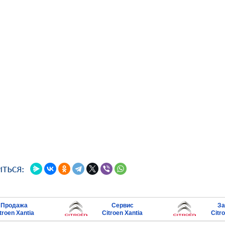
Продажа
Сервис
За
troen Xantia
Citroen Xantia
Citr