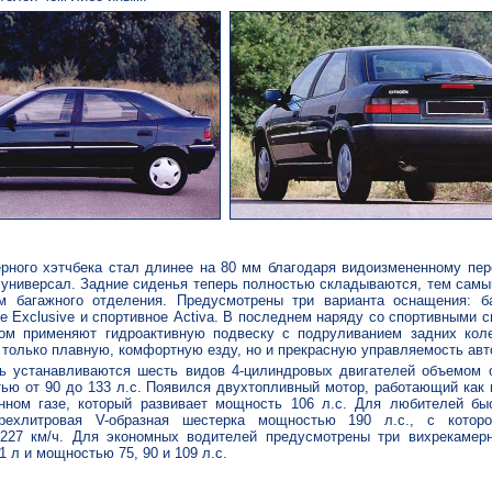
рного хэтчбека стал длинее на 80 мм благодаря видоизмененному пер
универсал. Задние сиденья теперь полностью складываются, тем самы
м багажного отделения. Предусмотрены три варианта оснащения: б
 Exclusive и спортивное Activa. В последнем наряду со спортивными 
ом применяют гидроактивную подвеску с подруливанием задних коле
 только плавную, комфортную езду, но и прекрасную управляемость авт
ь
устанавливаются шесть видов 4-цилиндровых двигателей объемом о
ью от 90 до 133 л.с. Появился двухтопливный мотор, работающий как 
нном газе, который развивает мощность 106 л.с. Для любителей бы
трехлитровая V-образная шестерка мощностью 190 л.с., с котор
 227 км/ч. Для экономных водителей предусмотрены три вихрекамер
1 л и мощностью 75, 90 и 109 л.с.