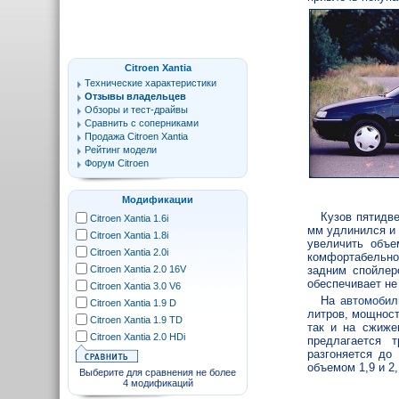
Citroen Xantia
Технические характеристики
Отзывы владельцев
Обзоры и тест-драйвы
Сравнить с соперниками
Продажа Citroen Xantia
Рейтинг модели
Форум Citroen
Модификации
Кузов пятидве
Citroen Xantia 1.6i
мм удлинился и 
Citroen Xantia 1.8i
увеличить объе
Citroen Xantia 2.0i
комфортабельное
Citroen Xantia 2.0 16V
задним спойлер
обеспечивает не
Citroen Xantia 3.0 V6
На
автомобил
Citroen Xantia 1.9 D
литров, мощност
Citroen Xantia 1.9 TD
так и на сжиже
Citroen Xantia 2.0 HDi
предлагается 
разгоняется до
объемом 1,9 и 2,
Выберите для сравнения не более
4 модификаций