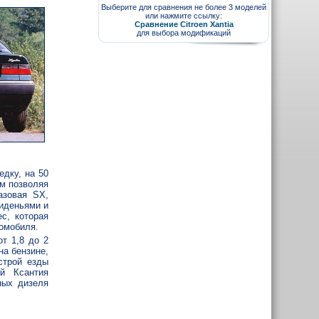
Выберите для сравнения не более 3 моделей
или нажмите ссылку:
Сравнение Citroen Xantia
для выбора модификаций
едку, на 50
м позволяя
азовая SX,
сиденьями и
с, которая
омобиля.
т 1,8 до 2
на бензине,
строй езды
ой Ксантия
ных дизеля