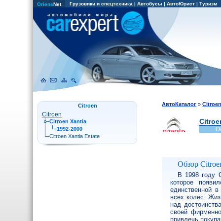
Грузовики и спецтехника
|
Автобусы
|
АвтоЮрист
|
Туризм
Oriens
Net
АвтоКаталог
»
Citroe
Citroen
Citroen
Citroe
Citroen Xantia
1992-2000
О
Citroen Xantia Estate
Обзор Citroe
В 1998 году 
которое появи
единственной в
всех колес. Жиз
над достоинств
своей фирменно
привлечь покупа