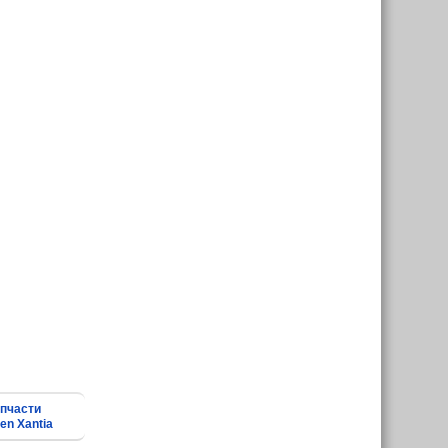
пчасти
oen Xantia