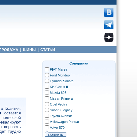
ПРОДАЖА
|
ШИНЫ
|
СТАТЬИ
Соперники
FIAT Marea
Ford Mondeo
Hyundai Sonata
Kia Clarus II
Mazda 626
Nissan Primera
Opel Vectra
а Ксантия,
Subaru Legacy
 остается
Toyota Avensis
 подвеской
Volkswagen Passat
превалируют
т верность
Volvo S70
дет трудно