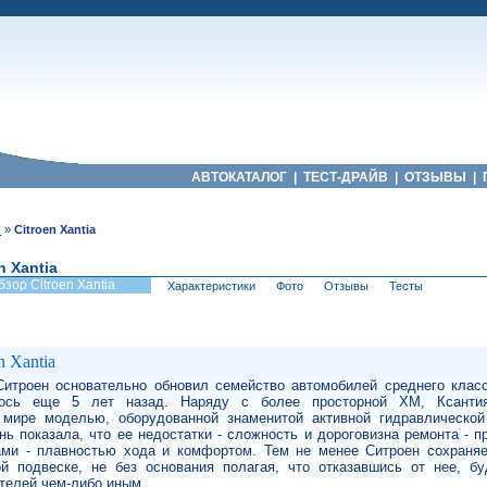
АВТОКАТАЛОГ
|
ТЕСТ-ДРАЙВ
|
ОТЗЫВЫ
|
n
»
Citroen Xantia
n Xantia
бзор Citroen Xantia
Характеристики
Фото
Отзывы
Тесты
n Xantia
Ситроен основательно обновил семейство автомобилей среднего класс
лось еще 5 лет назад. Наряду с более просторной XM, Ксантия
 мире моделью, оборудованной знаменитой активной гидравлической
нь показала, что ее недостатки - сложность и дороговизна ремонта - 
ами - плавностью хода и комфортом. Тем не менее Ситроен сохраняе
й подвеске, не без основания полагая, что отказавшись от нее, бу
телей чем-либо иным.