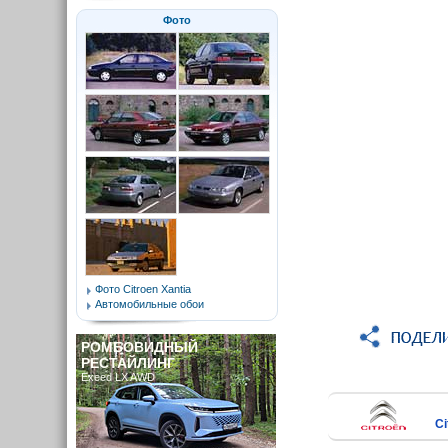
Фото
Фото Citroen Xantia
Автомобильные обои
РОМБОВИДНЫЙ
РЕСТАЙЛИНГ
Exeed LX AWD
Ci