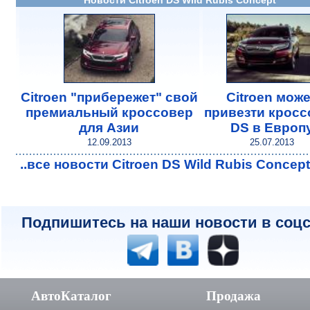
Citroen "прибережет" свой
Citroen може
премиальный кроссовер
привезти кросс
для Азии
DS в Европ
12.09.2013
25.07.2013
..все новости Citroen DS Wild Rubis Concep
Подпишитесь на наши новости в соцс
АвтоКаталог
Продажа