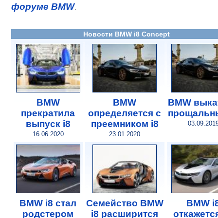
.
форуме BMW
Новости BMW i8 Concept
BMW
BMW
BMW выка
прекратила
определяется с
прощальны
выпуск i8
преемником i8
03.09.201
16.06.2020
23.01.2020
BMW i8 стал
Семейство BMW
BMW i
родстером
i8 расширится
откажетс