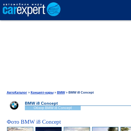
АВТОКАТАЛОГ
СРАВНЕНИЕ
ОТЗЫВЫ
ТЕСТ-ДРАЙВ
АвтоКаталог
»
Концепт-кары
»
BMW
»
BMW i8 Concept
BMW i8 Concept
ПРОДАЖА
Обзор BMW i8 Concept
Фото BMW i8 Concept
ШИНЫ