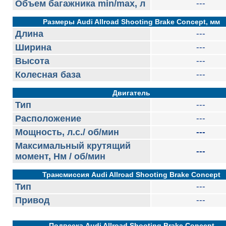
Объем багажника min/max, л
---
Размеры Audi Allroad Shooting Brake Concept, мм
Длина
---
Ширина
---
Высота
---
Колесная база
---
Двигатель
Тип
---
Расположение
---
Мощность, л.с./ об/мин
---
Максимальный крутящий
---
момент, Нм / об/мин
Трансмиссия Audi Allroad Shooting Brake Concept
Тип
---
Привод
---
Подвеска Audi Allroad Shooting Brake Concept