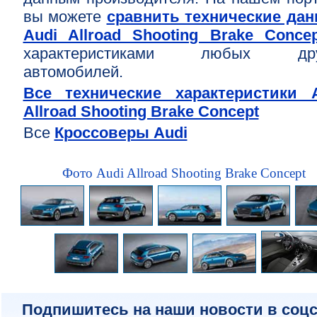
вы можете
сравнить технические да
Audi Allroad Shooting Brake Conc
характеристиками любых дру
автомобилей.
Все технические характеристики 
Allroad Shooting Brake Concept
Все
Кроссоверы Audi
Фото Audi Allroad Shooting Brake Concept
Подпишитесь на наши новости в соцс