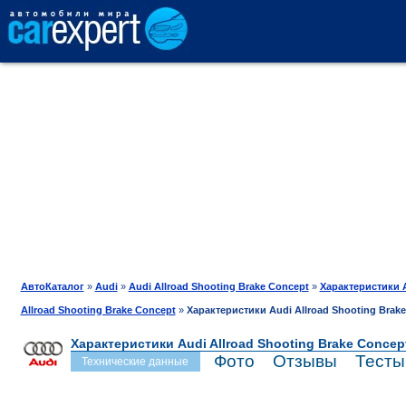
АВТОКАТАЛОГ
СРАВНЕНИЕ
ОТЗЫВЫ
ТЕСТ-ДРАЙВ
АвтоКаталог
»
Audi
»
Audi Allroad Shooting Brake Concept
»
Характеристики 
Allroad Shooting Brake Concept
»
Характеристики Audi Allroad Shooting Brak
ПРОДАЖА
Характеристики Audi Allroad Shooting Brake Concep
Фото
Отзывы
Тесты
Технические данные
ШИНЫ