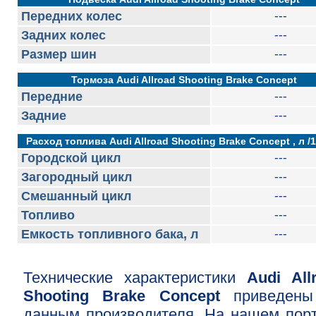
Передних колес
---
Задних колес
---
Размер шин
---
Тормоза Audi Allroad Shooting Brake Concept
Передние
---
Задние
---
Расход топлива Audi Allroad Shooting Brake Concept , л /
Городской цикл
---
Загородный цикл
---
Смешанный цикл
---
Топливо
---
Емкость топливного бака, л
---
Технические характеристики
Audi All
Shooting Brake Concept
приведен
данным производителя. На нашем пор