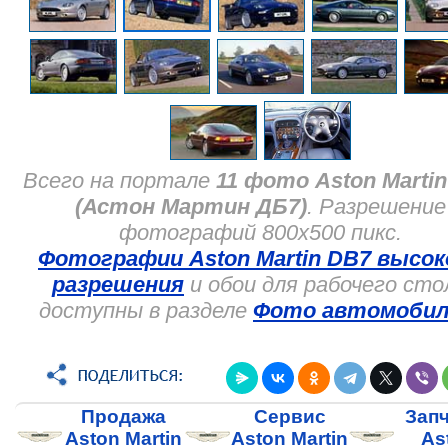
Всего на портале
11 фото Aston Marti
(Астон Мартин ДБ7)
. Разрешение
фотографий 800x500 пикс.
Фотографии Aston Martin DB7 высок
разрешения
и обои для рабочего сто
доступны в разделе
Фото автомобил
Продажа
Сервис
Зап
Aston Martin
Aston Martin
As