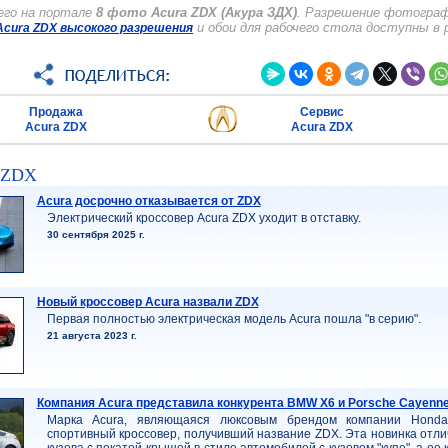
его на портале
8 фото Acura ZDX (Акура ЗДХ)
. Разрешение фотограф
и обои для рабочего стола доступны в 
cura ZDX высокого разрешения
Продажа
Сервис
Acura ZDX
Acura ZDX
a ZDX
Acura досрочно отказывается от ZDX
Электрический кроссовер Acura ZDX уходит в отставку.
30 сентября 2025 г.
Новый кроссовер Acura назвали ZDX
Первая полностью электрическая модель Acura пошла "в серию".
21 августа 2023 г.
Компания Acura представила конкурента BMW X6 и Porsche Cayenn
Марка Acura, являющаяся люксовым брендом компании Honda
спортивный кроссовер, получивший название ZDX. Эта новинка от