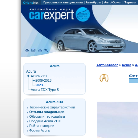
Грузовики и спецтехника
|
Автобусы
|
АвтоЮрист
|
Туризм
Oriens
Net
АвтоКаталог
»
Acura
»
A
Acura
Acura
Фот
Acura ZDX
2009-2013
2023...
Acura ZDX Type S
Acura ZDX
Технические характеристики
Отзывы владельцев
Обзоры и тест-драйвы
Продажа Acura ZDX
Рейтинг модели
Форум Acura