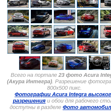
Всего на портале
23 фото Acura Inte
(Акура Интегра)
. Разрешение фотогр
800x500 пикс.
Фотографии Acura Integra высоко
разрешения
и обои для рабочего сто
доступны в разделе
Фото автомобил