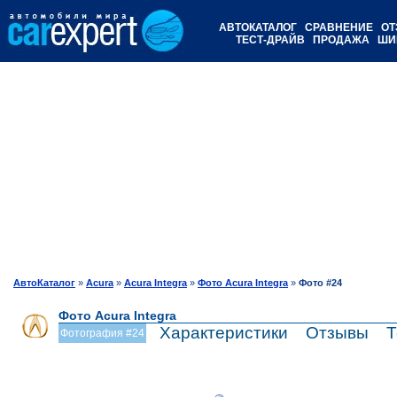
АВТОКАТАЛОГ
СРАВНЕНИЕ
ОТ
ТЕСТ-ДРАЙВ
ПРОДАЖА
ШИ
АвтоКаталог
»
Acura
»
Acura Integra
»
Фото Acura Integra
»
Фото #24
Фото Acura Integra
Характеристики
Отзывы
Т
Фотография #24